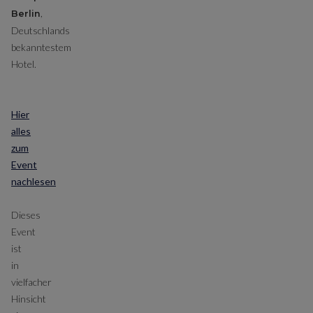
,
Berlin
Deutschlands
bekanntestem
Hotel.
Hier
alles
zum
Event
nachlesen
Dieses
Event
ist
in
vielfacher
Hinsicht