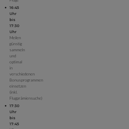
16:45
Uhr
bis
17:30
Uhr
Meilen
günstig
sammeln
und
optimal
in
verschiedenen
Bonusprogrammen
einsetzen
(inkl.
Flugprämiensuche)
17:30
Uhr
bis
17:45