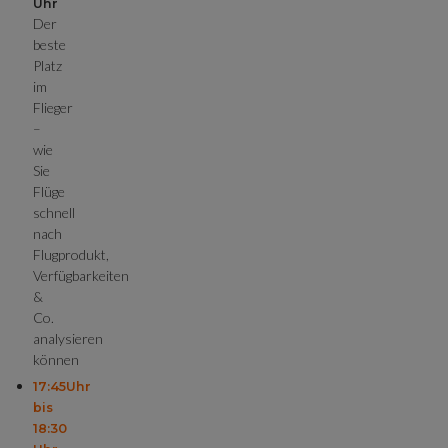
Uhr
Der
beste
Platz
im
Flieger
–
wie
Sie
Flüge
schnell
nach
Flugprodukt,
Verfügbarkeiten
&
Co.
analysieren
können
17:45Uhr
bis
18:30