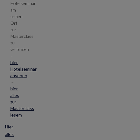
Hotelseminar
am
selben
Ort
zur
Masterclass
zu
verbinden
–
hier
Hotelseminar
ansehen
–
hier
alles
zur
Masterclass
lesem
Hier
alles