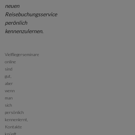
neuen
Reisebuchungsservice
perönlich
kennenzulernen.
Vielfliegerseminare
online
sind
gut,
aber
wenn
man
sich
persönlich
kennenlernt,
Kontakte
knüpft