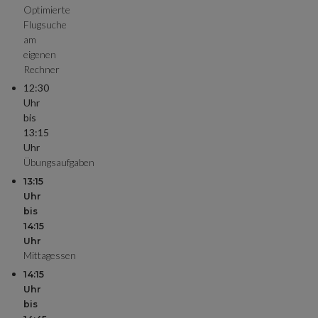
Optimierte
Flugsuche
am
eigenen
Rechner
12:30
Uhr
bis
13:15
Uhr
Übungsaufgaben
13:15
Uhr
bis
14:15
Uhr
Mittagessen
14:15
Uhr
bis