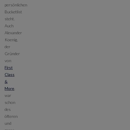
persönlichen
Bucketlist
steht.
Auch
Alexander
Koenig,
der
Gründer
von
First
Class
&
More
,
war
schon
des
öfteren
und