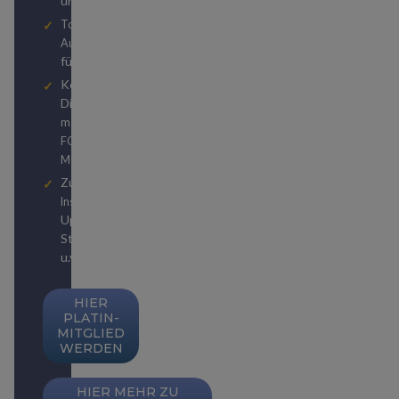
und Travel Hackern
Top Hotel- und
Autovermietungsstatuslevels
für kostenlose Upgrades
Kostenlose
Digitalabonnements von
und
manager magazin
bzw.
FOCUS
FOCUS
MONEY
Zugriff auf unzählige
zu
Insider-Publikationen
Upgrades, Status-
Strategien, Weltreisen
u.v.m.
HIER
PLATIN-
MITGLIED
WERDEN
HIER MEHR ZU