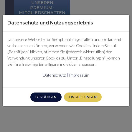
UNSEREN
PREMIUM-
MITGLIEDSCHAFTEN
ERFAHREN
Datenschutz und Nutzungserlebnis
SIE SIND
Um unsere Webseite für Sie optimal zu gestalten und fortlaufend
BEREITS
verbessern zu können, verwenden wir Cookies. Indem Sie auf
„Bestätigen“ klicken, stimmen Sie (jederzeit widerruflich) der
PREMIUM-
Verwendung unserer Cookies zu. Unter „Einstellungen“ können
MITGLIED?
Sie Ihre freiwillige Einwilligung individuell anpassen.
HIER
EINLOGGEN
Datenschutz
|
Impressum
BESTÄTIGEN
EINSTELLUNGEN