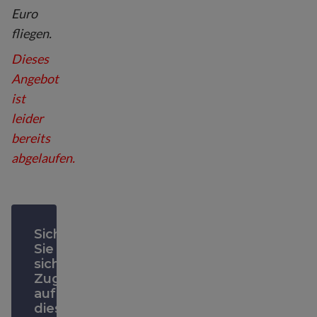
Euro
fliegen.
Dieses
Angebot
ist
leider
bereits
abgelaufen.
Sichern
Sie
sich
Zugriff
auf
diesen