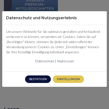
UNSEREN
PREMIUM-
MITGLIEDSCHAFTEN
ERFAHREN
Datenschutz und Nutzungserlebnis
SIE SIND
Um unsere Webseite für Sie optimal zu gestalten und fortlaufend
BEREITS
verbessern zu können, verwenden wir Cookies. Indem Sie auf
PREMIUM-
„Bestätigen“ klicken, stimmen Sie (jederzeit widerruflich) der
MITGLIED?
Verwendung unserer Cookies zu. Unter „Einstellungen“ können
Sie Ihre freiwillige Einwilligung individuell anpassen.
HIER
EINLOGGEN
Datenschutz
|
Impressum
BESTÄTIGEN
EINSTELLUNGEN