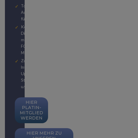
Top Hotel- und
Autovermietungsstatuslevels
für kostenlose Upgrades
Kostenlose
Digitalabonnements von
und
manager magazin
bzw.
FOCUS
FOCUS
MONEY
Zugriff auf unzählige
zu
Insider-Publikationen
Upgrades, Status-
Strategien, Weltreisen
u.v.m.
HIER
PLATIN-
MITGLIED
WERDEN
HIER MEHR ZU