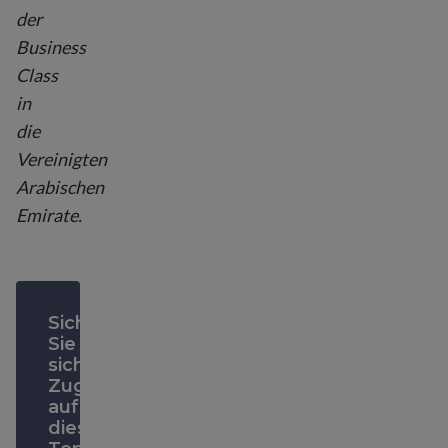
der
Business
Class
in
die
Vereinigten
Arabischen
Emirate.
Sichern
Sie
sich
Zugriff
auf
diesen