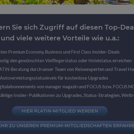
ern Sie sich Zugriff auf diesen Top-Dea
und viele weitere Vorteile wie u.a.:
sten
Insider-Deals
Premium Economy, Business und First Class
nstig den
oder
erreichen
gewünschten Vielfliegerstatus
Hotelstatus
durch unser Team von Reiseexperten und Travel H
LATIN-Beratung
für kostenlose Upgrades
 Autovermietungsstatuslevels
gitalabonnements von
und
bzw.
manager magazin
FOCUS
FOCUS M
zählige
zu Upgrades, Status-Strategien, Weltre
Insider-Publikationen
HIER PLATIN-MITGLIED WERDEN
EHR ZU UNSEREN PREMIUM-MITGLIEDSCHAFTEN ERFAHR