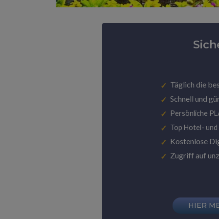
Sich
Täglich die be
Schnell und gü
Persönliche P
Top Hotel- und
Kostenlose Di
Zugriff auf un
HIER M