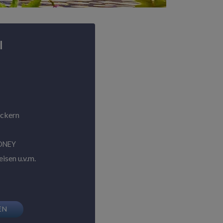
l
ackern
ONEY
isen u.v.m.
EN