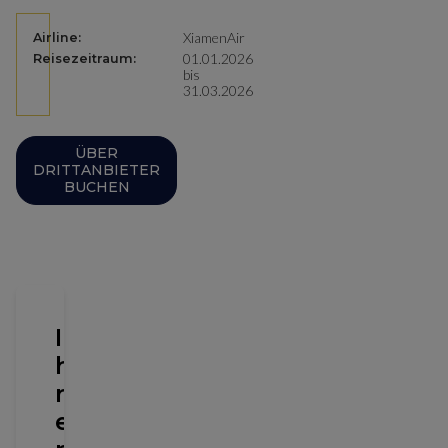
XiamenAir
Airline:
01.01.2026
Reisezeitraum:
bis
31.03.2026
ÜBER
DRITTANBIETER
BUCHEN
I
h
r
e