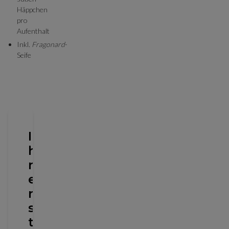
Häppchen
pro
Aufenthalt
Inkl.
Fragonard
-
Seife
I
h
r
e
r
s
t