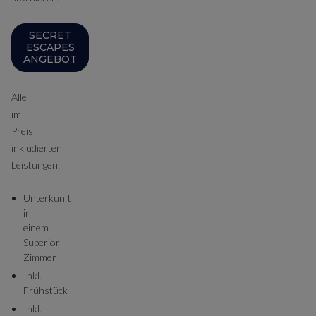
SECRET
ESCAPES
ANGEBOT
Alle
im
Preis
inkludierten
Leistungen:
Unterkunft
in
einem
Superior-
Zimmer
Inkl.
Frühstück
Inkl.