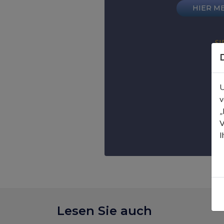
HIER M
SI
U
v
„
V
I
Lesen Sie auch