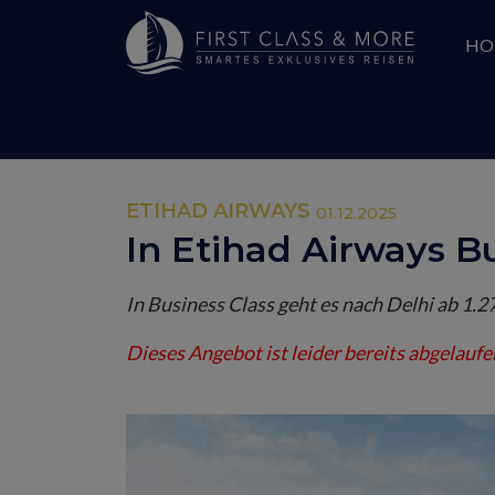
HO
ETIHAD AIRWAYS
01.12.2025
In Etihad Airways Bu
In Business Class geht es nach Delhi ab 1.
Dieses Angebot ist leider bereits abgelaufe