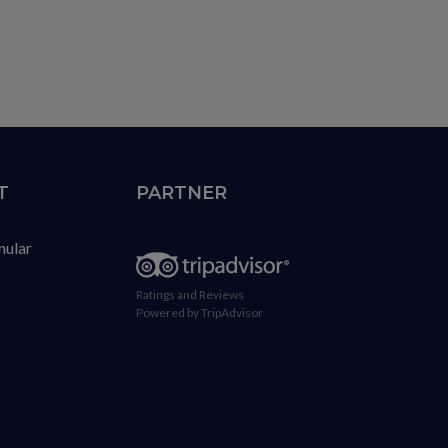
T
PARTNER
mular
Ratings and Reviews
Powered by TripAdvisor