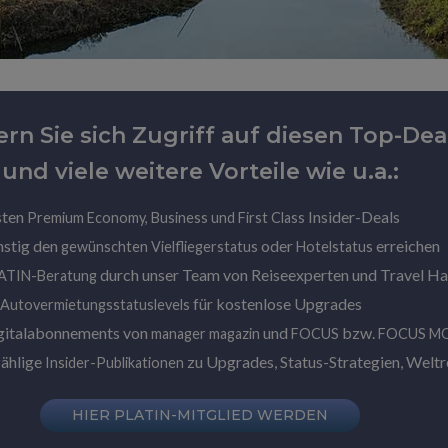
ern Sie sich Zugriff auf diesen Top-Dea
und viele weitere Vorteile wie u.a.:
sten
Insider-Deals
Premium Economy, Business und First Class
nstig den
oder
erreichen
gewünschten Vielfliegerstatus
Hotelstatus
durch unser Team von Reiseexperten und Travel H
LATIN-Beratung
für kostenlose Upgrades
 Autovermietungsstatuslevels
gitalabonnements von
und
bzw.
manager magazin
FOCUS
FOCUS M
zählige
zu Upgrades, Status-Strategien, Weltre
Insider-Publikationen
HIER PLATIN-MITGLIED WERDEN