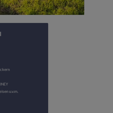
l
ackern
ONEY
isen u.v.m.