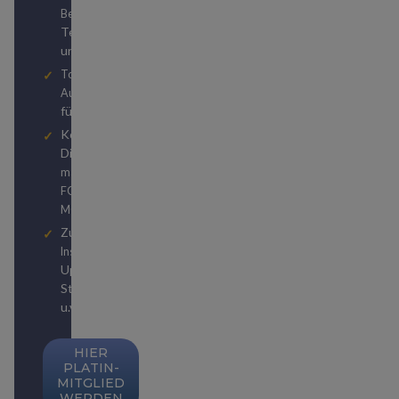
durch unser
Beratung
Team von Reiseexperten
und Travel Hackern
Top Hotel- und
Autovermietungsstatuslevels
für kostenlose Upgrades
Kostenlose
Digitalabonnements von
und
manager magazin
bzw.
FOCUS
FOCUS
MONEY
Zugriff auf unzählige
zu
Insider-Publikationen
Upgrades, Status-
Strategien, Weltreisen
u.v.m.
HIER
PLATIN-
MITGLIED
WERDEN