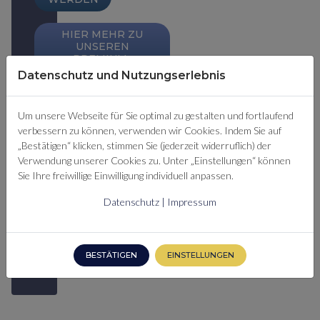
HIER MEHR ZU
UNSEREN
PREMIUM-
MITGLIEDSCHAFTEN
Datenschutz und Nutzungserlebnis
ERFAHREN
Um unsere Webseite für Sie optimal zu gestalten und fortlaufend
verbessern zu können, verwenden wir Cookies. Indem Sie auf
SIE SIND
„Bestätigen“ klicken, stimmen Sie (jederzeit widerruflich) der
BEREITS
Verwendung unserer Cookies zu. Unter „Einstellungen“ können
PREMIUM-
Sie Ihre freiwillige Einwilligung individuell anpassen.
MITGLIED?
HIER
Datenschutz
|
Impressum
EINLOGGEN
BESTÄTIGEN
EINSTELLUNGEN