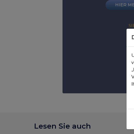
HIER M
SI
U
v
„
V
I
Lesen Sie auch