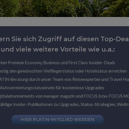
ern Sie sich Zugriff auf diesen Top-Dea
und viele weitere Vorteile wie u.a.:
sten
Insider-Deals
Premium Economy, Business und First Class
nstig den
oder
erreichen
gewünschten Vielfliegerstatus
Hotelstatus
durch unser Team von Reiseexperten und Travel H
LATIN-Beratung
für kostenlose Upgrades
 Autovermietungsstatuslevels
gitalabonnements von
und
bzw.
manager magazin
FOCUS
FOCUS M
zählige
zu Upgrades, Status-Strategien, Weltre
Insider-Publikationen
HIER PLATIN-MITGLIED WERDEN