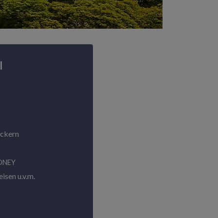
l
ackern
ONEY
isen u.v.m.