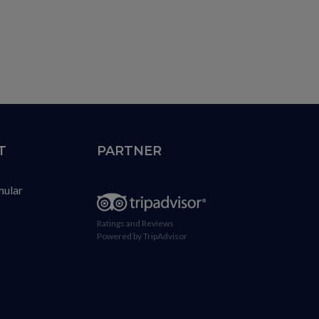
T
PARTNER
mular
Ratings and Reviews
Powered by TripAdvisor