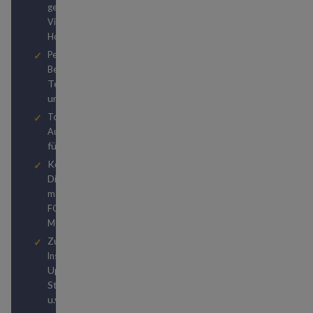
gewünschten
oder
Vielfliegerstatus
erreichen
Hotelstatus
Persönliche PLATIN-
durch unser
Beratung
Team von Reiseexperten
und Travel Hackern
Top Hotel- und
Autovermietungsstatuslevels
für kostenlose Upgrades
Kostenlose
Digitalabonnements von
und
manager magazin
bzw.
FOCUS
FOCUS
MONEY
Zugriff auf unzählige
zu
Insider-Publikationen
Upgrades, Status-
Strategien, Weltreisen
u.v.m.