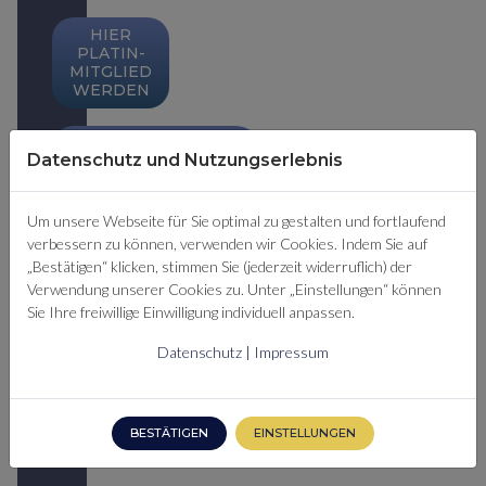
HIER
PLATIN-
MITGLIED
WERDEN
HIER MEHR ZU
Datenschutz und Nutzungserlebnis
UNSEREN
PREMIUM-
MITGLIEDSCHAFTEN
ERFAHREN
Um unsere Webseite für Sie optimal zu gestalten und fortlaufend
verbessern zu können, verwenden wir Cookies. Indem Sie auf
„Bestätigen“ klicken, stimmen Sie (jederzeit widerruflich) der
Verwendung unserer Cookies zu. Unter „Einstellungen“ können
SIE SIND
Sie Ihre freiwillige Einwilligung individuell anpassen.
BEREITS
PREMIUM-
Datenschutz
|
Impressum
MITGLIED?
HIER
EINLOGGEN
BESTÄTIGEN
EINSTELLUNGEN