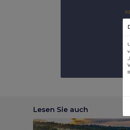
SI
U
v
„
V
I
Lesen Sie auch