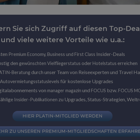
ern Sie sich Zugriff auf diesen Top-Dea
und viele weitere Vorteile wie u.a.:
sten
Insider-Deals
Premium Economy, Business und First Class
nstig den
oder
erreichen
gewünschten Vielfliegerstatus
Hotelstatus
durch unser Team von Reiseexperten und Travel H
LATIN-Beratung
für kostenlose Upgrades
 Autovermietungsstatuslevels
gitalabonnements von
und
bzw.
manager magazin
FOCUS
FOCUS M
zählige
zu Upgrades, Status-Strategien, Weltre
Insider-Publikationen
HIER PLATIN-MITGLIED WERDEN
EHR ZU UNSEREN PREMIUM-MITGLIEDSCHAFTEN ERFAHR