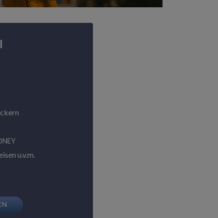
l
ackern
ONEY
isen u.v.m.
EN