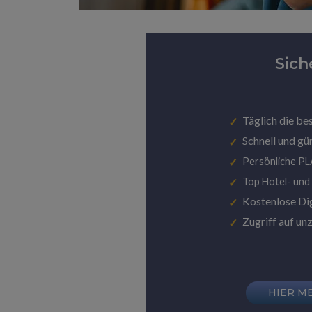
Sich
Täglich die be
Schnell und gü
Persönliche P
Top Hotel- und
Kostenlose Di
Zugriff auf un
HIER M