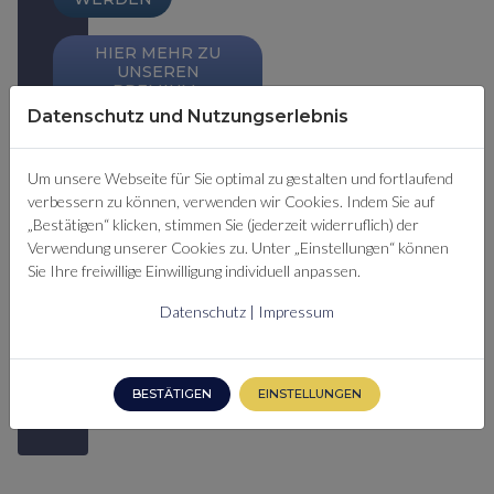
HIER MEHR ZU
UNSEREN
PREMIUM-
MITGLIEDSCHAFTEN
Datenschutz und Nutzungserlebnis
ERFAHREN
Um unsere Webseite für Sie optimal zu gestalten und fortlaufend
verbessern zu können, verwenden wir Cookies. Indem Sie auf
SIE SIND
„Bestätigen“ klicken, stimmen Sie (jederzeit widerruflich) der
BEREITS
Verwendung unserer Cookies zu. Unter „Einstellungen“ können
PREMIUM-
Sie Ihre freiwillige Einwilligung individuell anpassen.
MITGLIED?
HIER
Datenschutz
|
Impressum
EINLOGGEN
BESTÄTIGEN
EINSTELLUNGEN