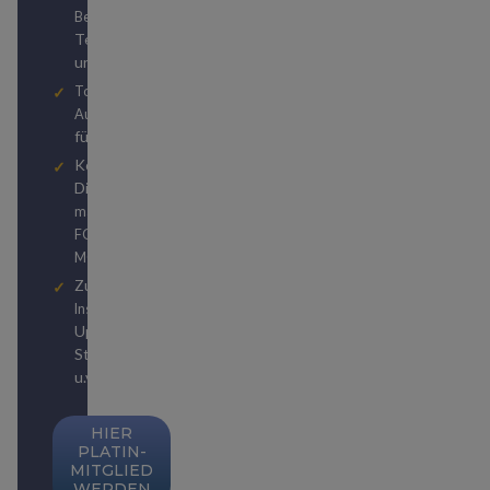
durch unser
Beratung
Team von Reiseexperten
und Travel Hackern
Top Hotel- und
Autovermietungsstatuslevels
für kostenlose Upgrades
Kostenlose
Digitalabonnements von
und
manager magazin
bzw.
FOCUS
FOCUS
MONEY
Zugriff auf unzählige
zu
Insider-Publikationen
Upgrades, Status-
Strategien, Weltreisen
u.v.m.
HIER
PLATIN-
MITGLIED
WERDEN