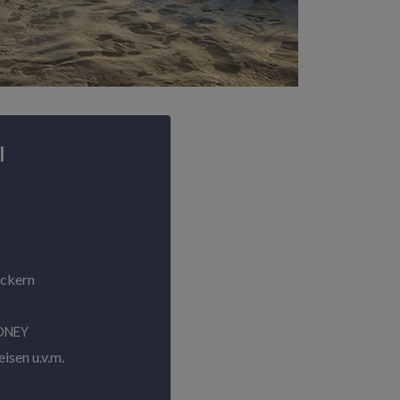
l
ackern
ONEY
isen u.v.m.