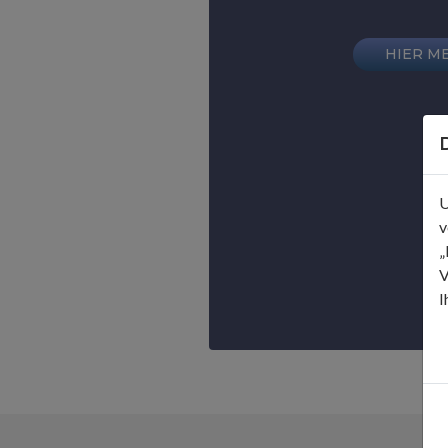
HIER M
SI
U
v
„
V
I