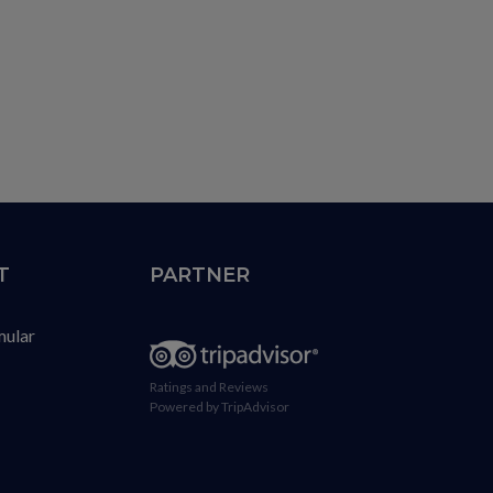
T
PARTNER
mular
Ratings and Reviews
Powered by TripAdvisor