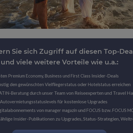
ern Sie sich Zugriff auf diesen Top-Dea
und viele weitere Vorteile wie u.a.:
sten
Insider-Deals
Premium Economy, Business und First Class
nstig den
oder
erreichen
gewünschten Vielfliegerstatus
Hotelstatus
durch unser Team von Reiseexperten und Travel H
LATIN-Beratung
für kostenlose Upgrades
 Autovermietungsstatuslevels
gitalabonnements von
und
bzw.
manager magazin
FOCUS
FOCUS M
zählige
zu Upgrades, Status-Strategien, Weltre
Insider-Publikationen