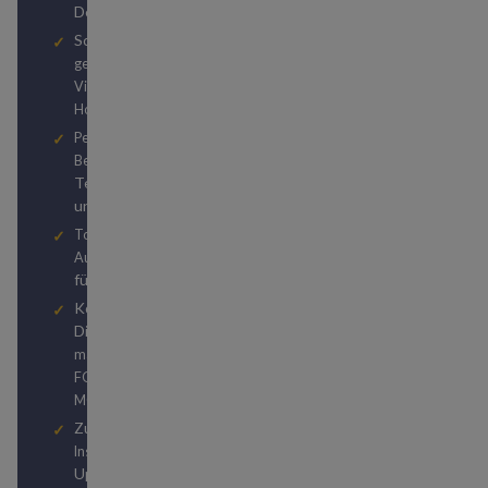
Deals
Schnell und günstig den
gewünschten
oder
Vielfliegerstatus
erreichen
Hotelstatus
Persönliche PLATIN-
durch unser
Beratung
Team von Reiseexperten
und Travel Hackern
Top Hotel- und
Autovermietungsstatuslevels
für kostenlose Upgrades
Kostenlose
Digitalabonnements von
und
manager magazin
bzw.
FOCUS
FOCUS
MONEY
Zugriff auf unzählige
zu
Insider-Publikationen
Upgrades, Status-