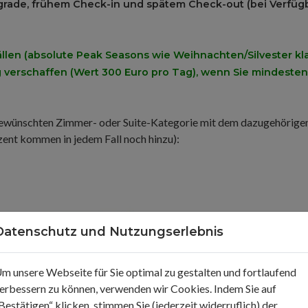
pgrade, frühem Check-in und spätem Check-out (bei Verfügb
 Fällen (absolute Peak Seasons wie Weihnachten/Silvester k
 verschaffen (Wert 300 Euro pro Tag), wenn Sie mindest
 gewünschten Zimmer- oder Suite-Kategorie mit dem dazugehörigen
ent kommen in jedem Fall noch hinzu):
Datenschutz und Nutzungserlebnis
m unsere Webseite für Sie optimal zu gestalten und fortlaufend
erbessern zu können, verwenden wir Cookies. Indem Sie auf
Bestätigen“ klicken, stimmen Sie (jederzeit widerruflich) der