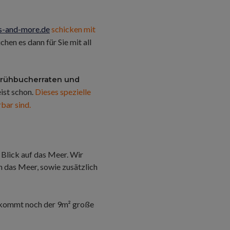
s-and-more.de
schicken mit
hen es dann für Sie mit all
Frühbucherraten und
eist schon.
Dieses spezielle
bar sind.
 Blick auf das Meer. Wir
ch das Meer, sowie zusätzlich
zu kommt noch der 9m² große