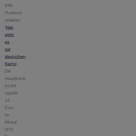
(MR-
Punkten)
anbieten
(
hier
geht
es
zur
deutschen
Karte
).
Die
Hauptkarte
kostet
regulär
16
Euro
im
Monat
(192