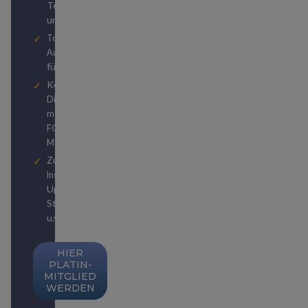
Team von Reiseexperten
und Travel Hackern
Top Hotel- und
Autovermietungsstatuslevels
für kostenlose Upgrades
Kostenlose
Digitalabonnements von
und
manager magazin
bzw.
FOCUS
FOCUS
MONEY
Zugriff auf unzählige
zu
Insider-Publikationen
Upgrades, Status-
Strategien, Weltreisen
u.v.m.
HIER
PLATIN-
MITGLIED
WERDEN