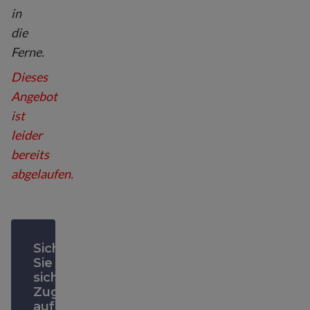
in
die
Ferne.
Dieses
Angebot
ist
leider
bereits
abgelaufen.
Sichern
Sie
sich
Zugriff
auf