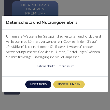
HIER MEHR ZU
UNSEREN
PREMIUM-
MITGLIEDSCHAFTEN
ERFAHREN
Datenschutz und Nutzungserlebnis
Um unsere Webseite für Sie optimal zu gestalten und fortlaufend
SIE SIND
verbessern zu können, verwenden wir Cookies. Indem Sie auf
BEREITS
„Bestätigen“ klicken, stimmen Sie (jederzeit widerruflich) der
PREMIUM-
Verwendung unserer Cookies zu. Unter „Einstellungen“ können
MITGLIED?
Sie Ihre freiwillige Einwilligung individuell anpassen.
HIER
Datenschutz
|
Impressum
EINLOGGEN
BESTÄTIGEN
EINSTELLUNGEN