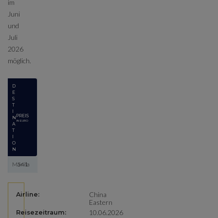
im
Juni
und
Juli
2026
möglich.
D
E
S
T
I
PREIS
N
IN EURO
A
T
I
O
N
Manila
541
China
Airline:
Eastern
10.06.2026
Reisezeitraum: