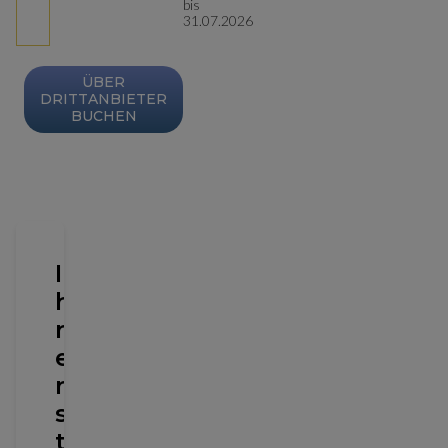
bis
31.07.2026
ÜBER
DRITTANBIETER
BUCHEN
I
h
r
e
r
s
t