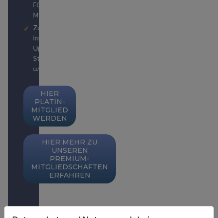
bzw.
FOCUS
FOCUS
MONEY
Zugriff auf unzählige
zu
Insider-Publikationen
Upgrades, Status-
Strategien, Weltreisen
u.v.m.
HIER
PLATIN-
MITGLIED
WERDEN
HIER MEHR ZU
UNSEREN
PREMIUM-
MITGLIEDSCHAFTEN
ERFAHREN
SIE SIND