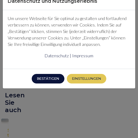
Datenschutz und Nutzungserlebnis
BEREITS
PREMIUM-
MITGLIED?
Um unsere Webseite für Sie optimal zu gestalten und fortlaufend
HIER
verbessern zu können, verwenden wir Cookies. Indem Sie auf
EINLOGGEN
„Bestätigen“ klicken, stimmen Sie (jederzeit widerruflich) der
Verwendung unserer Cookies zu. Unter „Einstellungen“ können
Sie Ihre freiwillige Einwilligung individuell anpassen.
Datenschutz
|
Impressum
BESTÄTIGEN
EINSTELLUNGEN
Lesen
Sie
auch
N
OLD
PLATIN
PLATIN
S
S
S
S
S
t
t
t
t
t